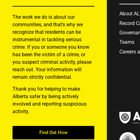
About A
The work we do is about our
Record C
communities, and that’s why we
recognize that residents can be
Governa
instrumental in tackling serious
Teams
crime. If you or someone you know
Careers 
has been the victim of a crime, or
you suspect criminal activity, please
reach out. Your information will
remain strictly confidential.
Thank you for helping to make
Alberta safer by being actively
involved and reporting suspicious
activity.
Find Out How