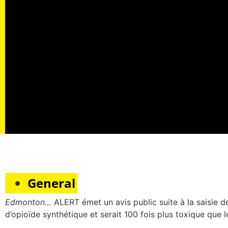
General
Edmonton…
ALERT émet un avis public suite à la saisie 
d’opioïde synthétique et serait 100 fois plus toxique que l