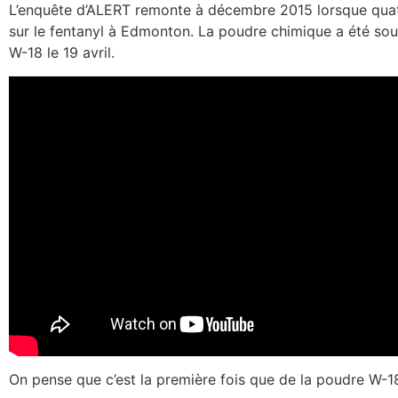
L’enquête d’ALERT remonte à décembre 2015 lorsque quatr
sur le fentanyl à Edmonton. La poudre chimique a été so
W-18 le 19 avril.
On pense que c’est la première fois que de la poudre W-18