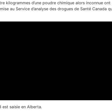
e kilogrammes d’une poudre chimique alors inconnue ont é
umise au Service d’analyse des drogues de Santé Canada qui
 est saisie en Alberta.