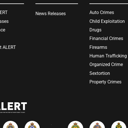
LERT
Auto Crimes
News Releases
ases
Child Exploitation
nce
Drugs
Financial Crimes
at ALERT
Firearms
Human Trafficking
Organized Crime
Sextortion
Property Crimes