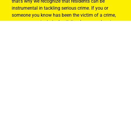
that’s why we recognize that residents can be
instrumental in tackling serious crime. If you or
someone you know has been the victim of a crime,
or you suspect criminal activity, please reach out.
Your information will remain strictly confidential.
Thank you for helping to make Alberta safer by
being actively involved and reporting suspicious
activity.
Find Out How