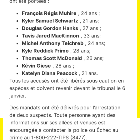
ont été portées :
François Régis Muhire
, 24 ans ;
Kyler Samuel Schwartz
, 21 ans;
Douglas Gordon Hanks
, 27 ans ;
Tavis Jared MacKinnon
, 33 ans;
Michel Anthony Teichreb
, 24 ans;
Kyle Reddick Primo
, 28 ans;
Thomas Scott McDonald
, 26 ans;
Kévin Giese
, 28 ans ;
Katelyn Diana Peacock
, 21 ans.
Tous les accusés ont été libérés sous caution en
espèces et doivent revenir devant le tribunal le 6
janvier.
Des mandats ont été délivrés pour l’arrestation
de deux suspects. Toute personne ayant des
informations sur ses allées et venues est
encouragée à contacter la police ou Échec au
crime au 1-800-222-TIPS (8477).