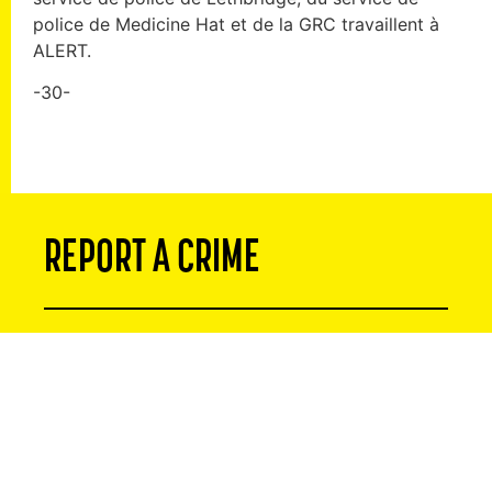
police de Medicine Hat et de la GRC travaillent à
ALERT.
-30-
REPORT A CRIME
The work we do is about our communities, and
that’s why we recognize that residents can be
instrumental in tackling serious crime. If you or
someone you know has been the victim of a crime,
or you suspect criminal activity, please reach out.
Your information will remain strictly confidential.