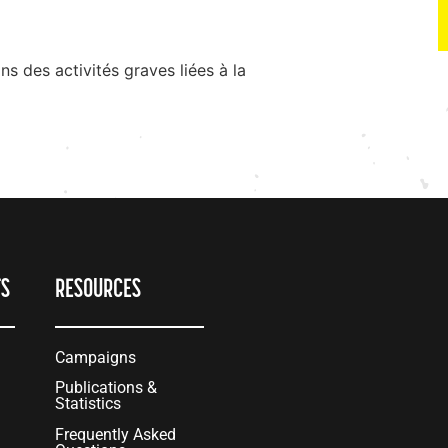
ns des activités graves liées à la
TS
RESOURCES
Campaigns
Publications &
Statistics
Frequently Asked