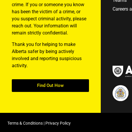
Teams
crime. If you or someone you know
Careers 
has been the victim of a crime, or
you suspect criminal activity, please
reach out. Your information will
remain strictly confidential.
Thank you for helping to make
Alberta safer by being actively
involved and reporting suspicious
activity.
Find Out How
Terms & Conditions
|
Privacy Policy