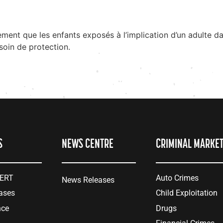
ement que les enfants exposés à l’implication d’un adulte da
esoin de protection.
S
NEWS CENTRE
CRIMINAL MARKE
LERT
Auto Crimes
News Releases
ases
Child Exploitation
nce
Drugs